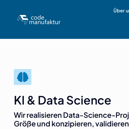
Skip
Über u
to
content
KI & Data Science
Wir realisieren Data-Science-Pro
Größe und konzipieren, validiere