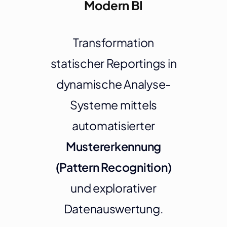
Modern BI
Transformation
statischer Reportings in
dynamische Analyse-
Systeme mittels
automatisierter
Mustererkennung
(Pattern Recognition)
und explorativer
Datenauswertung.