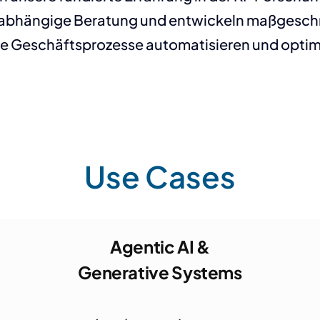
runabhängige Beratung und entwickeln maßges
hre Geschäftsprozesse automatisieren und optim
Use Cases
Agentic AI &
Generative Systems